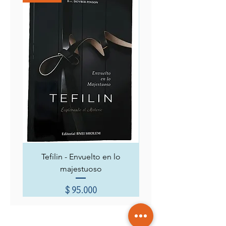
Tefilin - Envuelto en lo
Siete capítulos místicos
majestuoso
Precio
$ 95.000