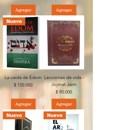
Agregar
Agregar
Nuevo
La caída de Edom
Lecciones de vida -
Jojmat Jaim
Precio
$ 150.000
Precio
$ 90.000
Agregar
Agregar
Nuevo
Nuevo