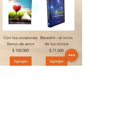
Con los corazones
Bereshit - el inicio
llenos de amor
de los inicios
Precio
Precio
$ 100.000
$ 71.000
Agregar
Agregar
Nuevo