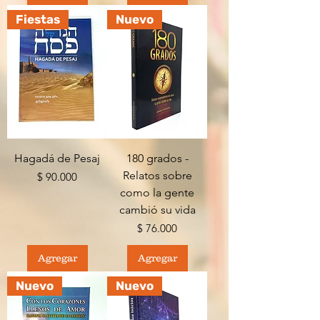
Fiestas
Nuevo
Hagadá de Pesaj
180 grados -
Relatos sobre
Precio
$ 90.000
como la gente
cambió su vida
Precio
$ 76.000
Agregar
Agregar
Nuevo
Nuevo