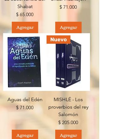
Shabat
Precio
$ 71.000
Precio
$ 65.000
Agregar
Agregar
Nuevo
Aguas del Edén
MISHLÉ - Los
proverbios del rey
Precio
$ 71.000
Salomón
Precio
$ 205.000
Agregar
Agregar