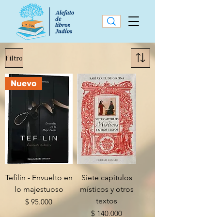
Filtro
Nuevo
Tefilin - Envuelto en
Siete capítulos
lo majestuoso
místicos y otros
textos
Precio
$ 95.000
Precio
$ 140.000