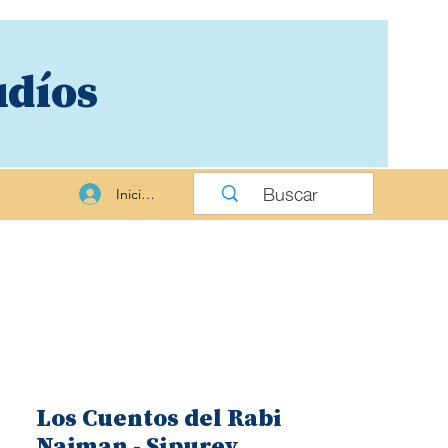
udíos
Iniciar sesión
Los Cuentos del Rabi
Najman - Sipurey