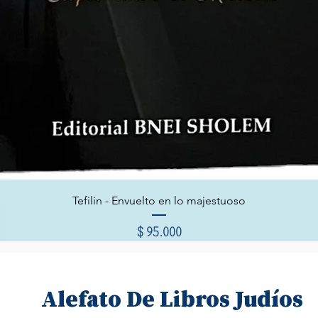
Vista rápida
Tefilin - Envuelto en lo majestuoso
Precio
$ 95.000
Alefato De Libros Judíos