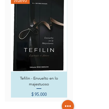
Nuevo
Tefilin - Envuelto en lo
Siete capítulos místicos
majestuoso
Precio
$ 95.000