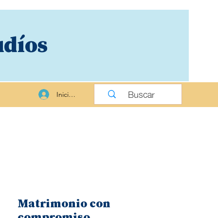
udíos
Iniciar sesión
Matrimonio con
compromiso