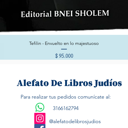
Vista rápida
Tefilin - Envuelto en lo majestuoso
Precio
$ 95.000
Alefato De Libros Judíos
Para realizar tus pedidos comunícate al:
3166162794
@alefatodelibrosjudios