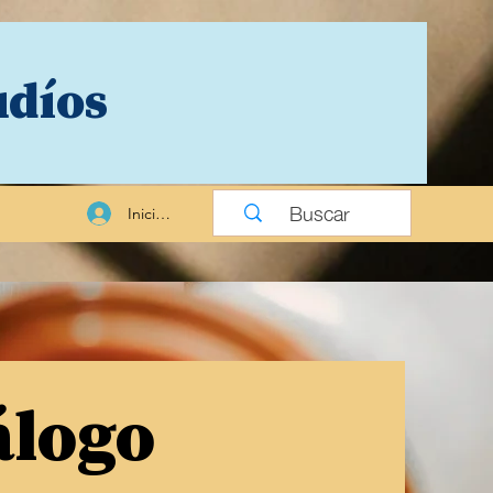
udíos
Iniciar sesión
álogo