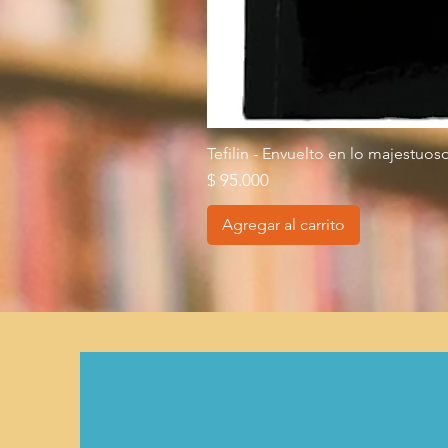
Tefilin - Envuelto en lo majestuos
Precio
$ 95.000
Agregar al carrito