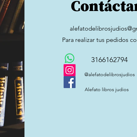
Contácta
alefatodelibrosjudios@g
Para realizar tus pedidos c
3166162794
@alefatodelibrosjudios
Alefato libros judios