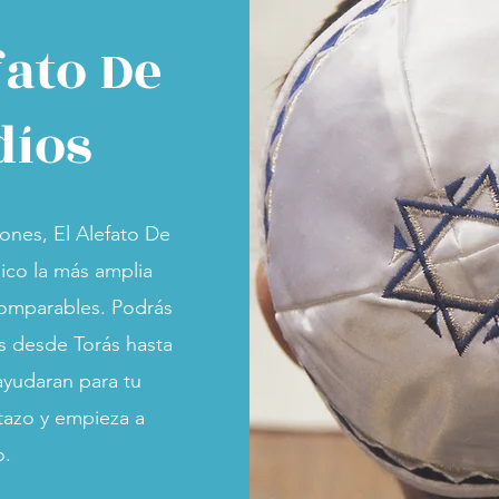
fato De
díos
ones, El Alefato De
lico la más amplia
comparables. Podrás
os desde Torás hasta
ayudaran para tu
stazo y empieza a
o.