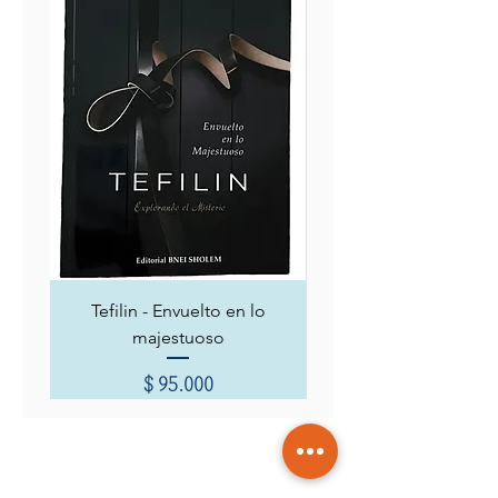
Tefilin - Envuelto en lo
Siete capítulos místicos
majestuoso
Precio
$ 95.000