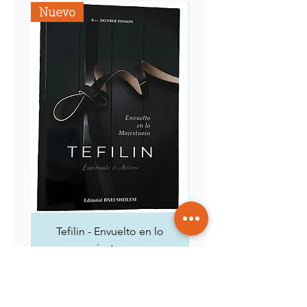
Nuevo
Tefilin - Envuelto en lo
Siete capítulos místicos
majestuoso
Precio
$ 95.000